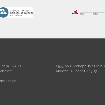
NOTRE ADRESSE
ns de la FQAESC
6555, boul. Métropolitain Est, b
paiement
Montréal, Québec H1P 3H3
onstruction