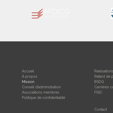
FQAESC
Accueil
Réalisatio
À propos
Retard de 
Mission
BSDQ
Conseil d’administration
Carrières c
Associations membres
FISIC
Politique de confidentialité
Contact