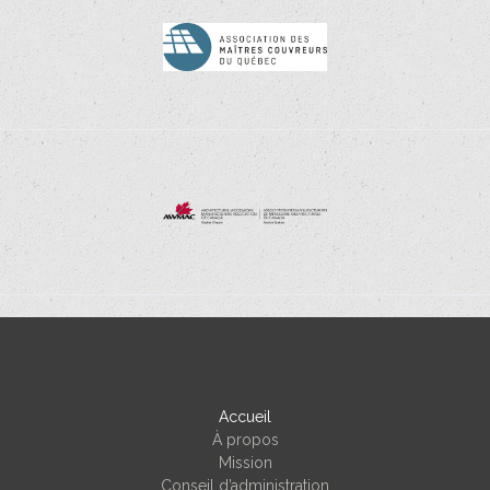
FQAESC
Accueil
À propos
Mission
Conseil d’administration