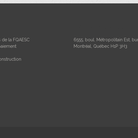
NOTRE ADRESSE
ns de la FQAESC
6555, boul. Métropolitain Est, b
paiement
Montréal, Québec H1P 3H3
onstruction